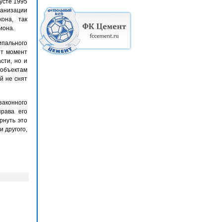
усте 1995
анизации
она, так
иона.
пального
от момент
сти, но и
 объектам
й не снят
законного
рава его
рнуть это
и другого,