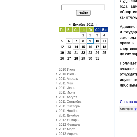
Суд реши
года ад
«Спорти
как отчуж
«
Декабрь 2011
»
Админис
Пн
Вт
Ср
Чт
Пт
Сб
Вс
и госуда
1
2
3
4
законода
5
6
7
8
9
10
11
права и 
12
13
14
15
16
17
18
спортивн
19
20
21
22
23
24
25
до сих по
26
27
28
29
30
31
Получает
владения
2010 Июнь
2010 Июль
отчуждат
2011 Апрель
имущество
2011 Май
либо выб
2011 Июнь
2011 Июль
Подробне
2011 Август
2011 Сентябрь
http://new
Ссылка н
2011 Октябрь
frommail=
Категория
:
Ф
2011 Ноябрь
2011 Декабрь
2012 Январь
2012 Февраль
2012 Март
2012 Апрель