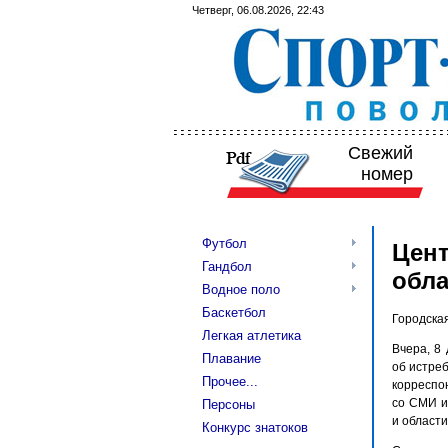
Четверг, 06.08.2026, 22:43
Свежий
номер
Футбол
Цент
Гандбол
обла
Водное поло
Баскетбол
Городска
Легкая атлетика
Вчера, 8
Плавание
об истре
Прочее...
корреспо
со СМИ и
Персоны
и области
Конкурс знатоков