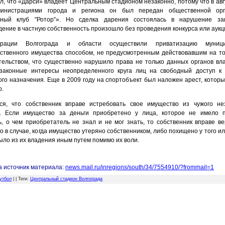
л, что «Дарси» владеет Центральным стадионом незаконно, потому что в авг
министрациями города и региона он был передан общественной орг
вный клуб "Ротор”». Но сделка дарения состоялась в нарушение зак
дение в частную собственность произошло без проведения конкурса или аукц
трации Волгограда и области осуществили приватизацию муници
рственного имущества способом, не предусмотренным действовавшим на т
тельством, что существенно нарушило права не только данных органов вла
законные интересы неопределенного круга лиц на свободный доступ к
ого назначения. Еще в 2009 году на спортобъект был наложен арест, которы
р.
ся, что собственник вправе истребовать свое имущество из чужого не
. Если имущество за деньги приобретено у лица, которое не имело п
ь, о чем приобретатель не знал и не мог знать, то собственник вправе ве
 в случае, когда имущество утеряно собственником, либо похищено у того ил
ыло из их владения иным путем помимо их воли.
е:
s.mail.ru/inregions/south/34/7554910/?
а источник материала:
news.mail.ru/inregions/south/34/7554910/?frommail=1
1
утбол
| |
Теги
:
Центральный стадион Волгограда