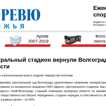
Еже
спор
Издается с
Интернет-в
Архив
Фото
2007-2019
лента
ральный стадион вернули Волгогра
сти
я и региональная власть поделят имущество пополам
 декабря, Центральный суд Волгограда удовлетворил заявление прокуратур
бовании из незаконного владения ООО «Дарси» Центрального стадиона. Как
нденту «АиФ-Волгоград» старший помощник прокурора области по взаим
 общественностью Оксана Черединина, стадион передан, в собственность В
 в равных долях – по 50%.