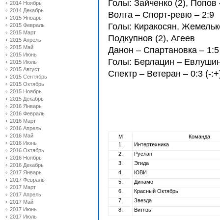
Голы: Зайченко (2), Попов
2014 Ноябрь
2014 Декабрь
Волга – Спорт-ревю – 2:9
2015 Январь
Голы: Киракосян, Жемелько 
2015 Февраль
2015 Март
Подкупнов (2), Агеев
2015 Апрель
2015 Май
Данон – Спартановка – 1:5
2015 Июнь
Голы: Берлацин – Евлушин 
2015 Июль
2015 Август
Спектр – Ветеран – 0:3 (-:+
2015 Сентябрь
2015 Октябрь
2015 Ноябрь
2015 Декабрь
2016 Январь
2016 Февраль
2016 Март
2016 Апрель
2016 Май
М
Команда
2016 Июнь
1.
Интертехника
2016 Октябрь
2.
Руслан
2016 Ноябрь
3.
Эгида
2016 Декабрь
2017 Январь
4.
ЮВИ
2017 Февраль
5.
Динамо
2017 Март
6.
Красный Октябрь
2017 Апрель
7.
Звезда
2017 Май
2017 Июнь
8.
Витязь
2017 Июль