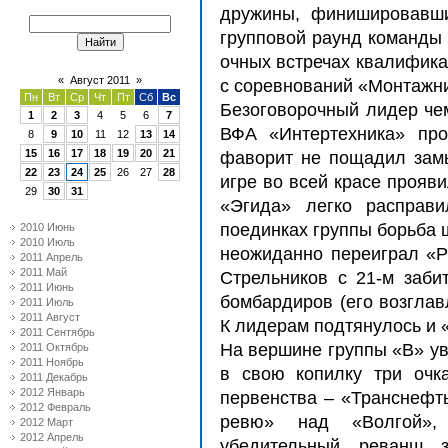
дружины, финишировавши
групповой раунд команды 
очных встречах квалифика
«
Август 2011
»
с соревнований «Монтажни
Пн
Вт
Ср
Чт
Пт
Сб
Вс
Безоговорочный лидер че
1
2
3
4
5
6
7
ВФА «Интертехника» пр
8
9
10
11
12
13
14
15
16
17
18
19
20
21
фаворит не пощадил замы
22
23
24
25
26
27
28
игре во всей красе прояв
29
30
31
«Эгида» легко расправ
поединках группы борьба 
2010 Июнь
2010 Июль
неожиданно переиграл «Р
2011 Апрель
2011 Май
Стрельников с 21-м заби
2011 Июнь
бомбардиров (его возглав
2011 Июль
2011 Август
К лидерам подтянулось и 
2011 Сентябрь
На вершине группы «В» у
2011 Октябрь
2011 Ноябрь
в свою копилку три очк
2011 Декабрь
2012 Январь
первенства – «Транснефт
2012 Февраль
ревю» над «Волгой», 
2012 Март
2012 Апрель
убедительный реванш 