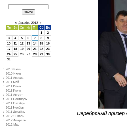
«
Декабрь 2012
»
Пн
Вт
Ср
Чт
Пт
Сб
Вс
1
2
3
4
5
6
7
8
9
10
11
12
13
14
15
16
17
18
19
20
21
22
23
24
25
26
27
28
29
30
31
2010 Июнь
2010 Июль
2011 Апрель
2011 Май
2011 Июнь
2011 Июль
2011 Август
2011 Сентябрь
2011 Октябрь
2011 Ноябрь
2011 Декабрь
Серебряный призер
2012 Январь
2012 Февраль
2012 Март