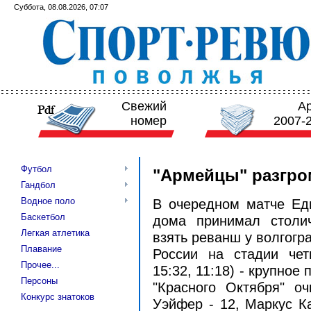
Суббота, 08.08.2026, 07:07
Свежий
А
номер
2007-
Футбол
"Армейцы" разгро
Гандбол
Водное поло
В очередном матче Ед
Баскетбол
дома принимал столи
Легкая атлетика
взять реванш у волгогр
Плавание
России на стадии четв
Прочее...
15:32, 11:18) - крупное
Персоны
"Красного Октября" о
Конкурс знатоков
Уэйфер - 12, Маркус Ка