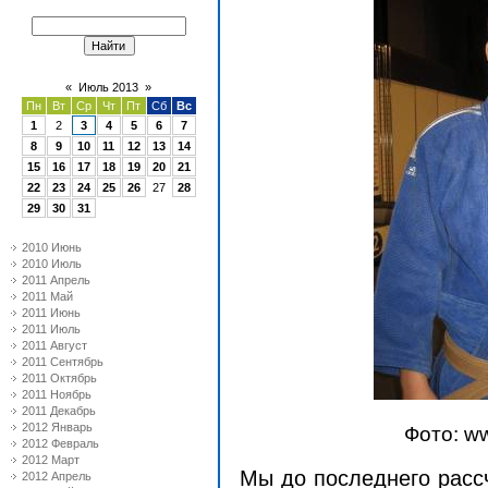
«
Июль 2013
»
Пн
Вт
Ср
Чт
Пт
Сб
Вс
1
2
3
4
5
6
7
8
9
10
11
12
13
14
15
16
17
18
19
20
21
22
23
24
25
26
27
28
29
30
31
2010 Июнь
2010 Июль
2011 Апрель
2011 Май
2011 Июнь
2011 Июль
2011 Август
2011 Сентябрь
2011 Октябрь
2011 Ноябрь
2011 Декабрь
2012 Январь
Фото: w
2012 Февраль
2012 Март
Мы до последнего рассч
2012 Апрель