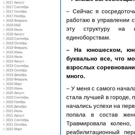
2017 Август
2017 Сентябрь
– Сейчас я сосредоточи
2017 Октябрь
2017 Ноябрь
работаю в управлении с
2018 Февраль
2018 Май
эту структуру на с
2018 Июль
2018 Август
единоборствам.
2018 Сентябрь
2018 Октябрь
2019 Февраль
– На юношеском, юн
2019 Июнь
2019 Июль
буквально все, что мо
2019 Август
2019 Сентябрь
взрослых соревнования
2019 Октябрь
много.
2019 Декабрь
2020 Февраль
2020 Март
– У меня с самого начал
2020 Июнь
2020 Август
стала лучшей в городе, п
2020 Сентябрь
2020 Ноябрь
начались успехи на перв
2020 Декабрь
2021 Июль
попала в состав жен
2021 Август
2021 Сентябрь
Травмировала колено,
2021 Октябрь
2022 Март
реабилитационный пер