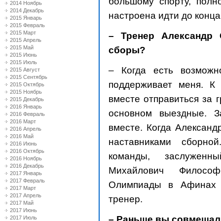
большому спорту, полн
2014 Ноябрь
2014 Декабрь
настроена идти до конца
2015 Январь
2015 Февраль
2015 Март
– Тренер Александр 
2015 Апрель
2015 Май
сборы?
2015 Июнь
2015 Июль
– Когда есть возможно
2015 Август
2015 Сентябрь
поддерживает меня. К 
2015 Октябрь
2015 Ноябрь
вместе отправиться за г
2015 Декабрь
2016 Январь
основном выездные. 
2016 Февраль
2016 Март
вместе. Когда Александ
2016 Апрель
2016 Май
наставниками сборно
2016 Июнь
2016 Октябрь
команды, заслуженн
2016 Ноябрь
2016 Декабрь
Михайлович Филосо
2017 Январь
2017 Февраль
Олимпиады в Афинах 
2017 Март
2017 Апрель
тренер.
2017 Май
2017 Июнь
– Раньше вы совмещал
2017 Июль