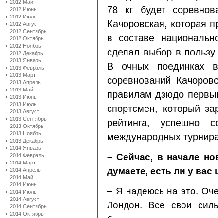
2012 Май
78 кг
будет соревнова
2012 Июнь
2012 Июль
Качоровская, которая п
2012 Август
2012 Сентябрь
в составе национальн
2012 Октябрь
2012 Ноябрь
сделал выбор в пользу
2012 Декабрь
2013 Январь
В очных поединках в
2013 Февраль
2013 Март
соревнований Качоров
2013 Апрель
2013 Май
правилам дзюдо первым
2013 Июнь
2013 Июль
спортсмен, который за
2013 Август
2013 Сентябрь
рейтинга, успешно 
2013 Октябрь
2013 Ноябрь
международных турнира
2013 Декабрь
2014 Январь
– Сейчас, в начале но
2014 Февраль
2014 Март
думаете, есть ли у вас
2014 Апрель
2014 Май
2014 Июнь
– Я надеюсь на это. Оче
2014 Июль
2014 Август
Лондон. Все свои сил
2014 Сентябрь
2014 Октябрь