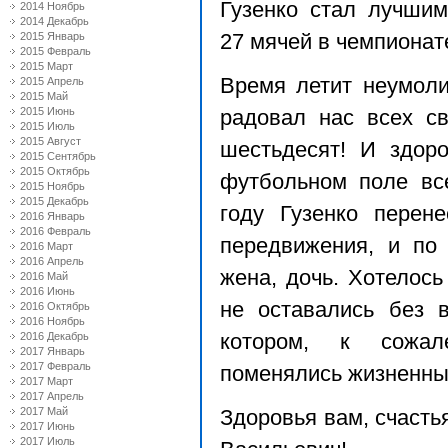
Гузенко стал лучши
2014 Ноябрь
2014 Декабрь
2015 Январь
27 мячей в чемпионат
2015 Февраль
2015 Март
Время летит неумоли
2015 Апрель
2015 Май
2015 Июнь
радовал нас всех св
2015 Июль
2015 Август
шестьдесят! И здор
2015 Сентябрь
2015 Октябрь
футбольном поле вс
2015 Ноябрь
2015 Декабрь
году Гузенко перене
2016 Январь
2016 Февраль
передвижения, и по
2016 Март
2016 Апрель
жена, дочь. Хотелос
2016 Май
2016 Июнь
не оставались без 
2016 Октябрь
2016 Ноябрь
2016 Декабрь
котором, к сожа
2017 Январь
2017 Февраль
поменялись жизненны
2017 Март
2017 Апрель
2017 Май
Здоровья вам, счасть
2017 Июнь
2017 Июль