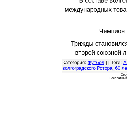
В составе волго
международных товар
Чемпион 
Трижды становился
второй союзной ли
Категория
:
Футбол
| |
Теги
:
А
волгоградского Ротора
,
60 ле
Cop
Бесплатны