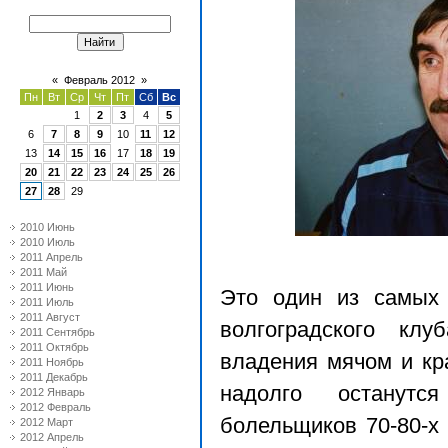
«
Февраль 2012
»
Пн
Вт
Ср
Чт
Пт
Сб
Вс
1
2
3
4
5
6
7
8
9
10
11
12
13
14
15
16
17
18
19
20
21
22
23
24
25
26
27
28
29
2010 Июнь
2010 Июль
2011 Апрель
2011 Май
2011 Июнь
Это один из самых
2011 Июль
2011 Август
волгоградского клу
2011 Сентябрь
2011 Октябрь
владения мячом и к
2011 Ноябрь
2011 Декабрь
надолго останутс
2012 Январь
2012 Февраль
болельщиков 70-80-х 
2012 Март
2012 Апрель