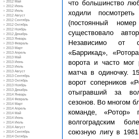
2012 Май
что большинство люб
2012 Июнь
2012 Июль
ходили посмотреть
2012 Август
2012 Сентябрь
(постоянный номер 
2012 Октябрь
2012 Ноябрь
существовало авто
2012 Декабрь
2013 Январь
Независимо от с
2013 Февраль
2013 Март
«Баррикад», «Ротор
2013 Апрель
2013 Май
ворота и часто мог 
2013 Июнь
2013 Июль
матча в одиночку. 1
2013 Август
2013 Сентябрь
2013 Октябрь
ворот соперников «Р
2013 Ноябрь
2013 Декабрь
отыгравший за вол
2014 Январь
2014 Февраль
сезонов. Во многом б
2014 Март
2014 Апрель
команде, «Ротор» 
2014 Май
2014 Июнь
волгоградским бо
2014 Июль
2014 Август
союзную лигу в 1981
2014 Сентябрь
2014 Октябрь