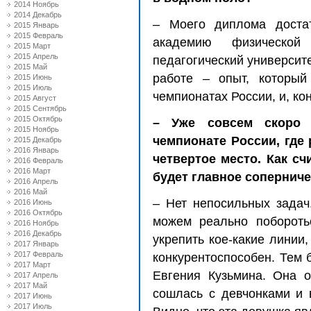
2014 Ноябрь
2014 Декабрь
– Моего диплома достат
2015 Январь
2015 Февраль
академию физической
2015 Март
2015 Апрель
педагогический университе
2015 Май
работе – опыт, который
2015 Июнь
2015 Июль
чемпионатах России, и, ко
2015 Август
2015 Сентябрь
2015 Октябрь
– Уже совсем скоро 
2015 Ноябрь
чемпионате России, где
2015 Декабрь
2016 Январь
четвертое место. Как сч
2016 Февраль
2016 Март
будет главное соперниче
2016 Апрель
2016 Май
– Нет непосильных задач
2016 Июнь
2016 Октябрь
можем реально побороть
2016 Ноябрь
2016 Декабрь
укрепить кое-какие линии
2017 Январь
2017 Февраль
конкурентоспособен. Тем 
2017 Март
Евгения Кузьмина. Она о
2017 Апрель
2017 Май
сошлась с девчонками и 
2017 Июнь
2017 Июль