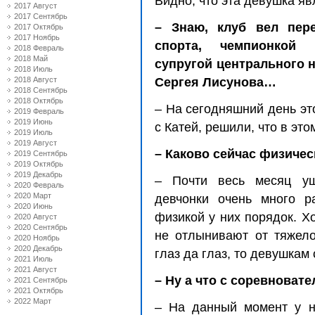
Видно, что эта девушка я
2017 Август
2017 Сентябрь
– Знаю, клуб вел пер
2017 Октябрь
2017 Ноябрь
спорта, чемпионкой 
2018 Февраль
2018 Май
супругой центрального 
2018 Июль
2018 Август
Сергея Лисунова…
2018 Сентябрь
2018 Октябрь
– На сегодняшний день эт
2019 Февраль
2019 Июнь
с Катей, решили, что в это
2019 Июль
2019 Август
– Каково сейчас физичес
2019 Сентябрь
2019 Октябрь
2019 Декабрь
– Почти весь месяц уш
2020 Февраль
2020 Март
девчонки очень много р
2020 Июнь
физикой у них порядок. Хо
2020 Август
2020 Сентябрь
не отлынивают от тяжел
2020 Ноябрь
2020 Декабрь
глаз да глаз, то девушкам
2021 Июль
2021 Август
– Ну а что с соревноват
2021 Сентябрь
2021 Октябрь
2022 Март
– На данный момент у н