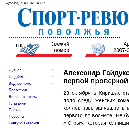
Суббота, 08.08.2026, 03:47
Свежий
А
номер
2007-
Футбол
Александр Гайдуко
Гандбол
первой проверкой
Водное поло
Баскетбол
23 октября в Киришах ст
Легкая атлетика
поло среди женских кома
Плавание
коллективы, занявшие в 
Прочее...
первого по восьмое. Не б
Персоны
«Югры», которая финишир
Конкурс знатоков