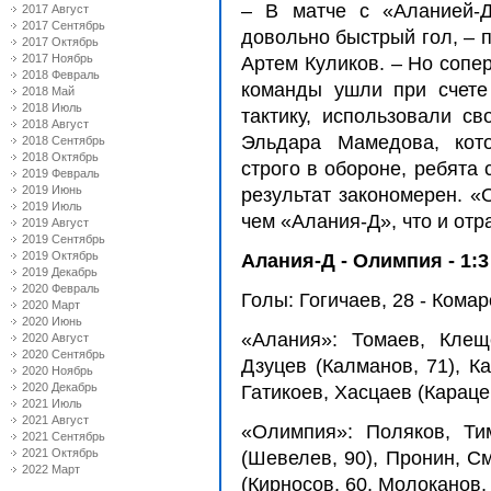
– В матче с «Аланией-Д
2017 Август
2017 Сентябрь
довольно быстрый гол, – 
2017 Октябрь
2017 Ноябрь
Артем Куликов. – Но сопе
2018 Февраль
команды ушли при счете
2018 Май
2018 Июль
тактику, использовали с
2018 Август
Эльдара Мамедова, кот
2018 Сентябрь
2018 Октябрь
строго в обороне, ребята 
2019 Февраль
2019 Июнь
результат закономерен. «
2019 Июль
чем «Алания-Д», что и отр
2019 Август
2019 Сентябрь
2019 Октябрь
Алания-Д - Олимпия - 1:3 
2019 Декабрь
2020 Февраль
Голы: Гогичаев, 28 - Комар
2020 Март
2020 Июнь
«Алания»: Томаев, Клеще
2020 Август
2020 Сентябрь
Дзуцев (Калманов, 71), Ка
2020 Ноябрь
2020 Декабрь
Гатикоев, Хасцаев (Карацев
2021 Июль
2021 Август
«Олимпия»: Поляков, Тим
2021 Сентябрь
2021 Октябрь
(Шевелев, 90), Пронин, С
2022 Март
(Кирносов, 60, Молоканов,