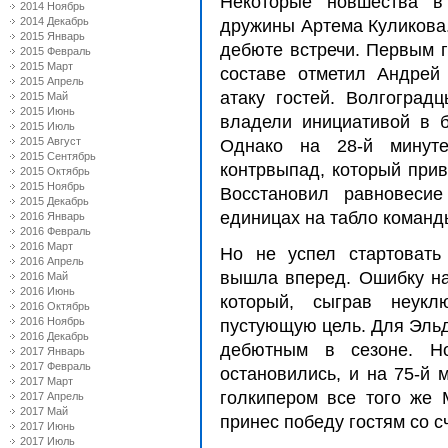
Некоторые новшества в
2014 Ноябрь
2014 Декабрь
дружины Артема Куликова.
2015 Январь
дебюте встречи. Первым г
2015 Февраль
2015 Март
составе отметил Андрей
2015 Апрель
атаку гостей. Волгоград
2015 Май
2015 Июнь
владели инициативой в 
2015 Июль
2015 Август
Однако на 28-й минуте
2015 Сентябрь
контрвыпад, который прив
2015 Октябрь
2015 Ноябрь
Восстановил равновесие
2015 Декабрь
единицах на табло команд
2016 Январь
2016 Февраль
2016 Март
Но не успел стартовать
2016 Апрель
вышла вперед. Ошибку на
2016 Май
2016 Июнь
который, сыграв неукл
2016 Октябрь
2016 Ноябрь
пустующую цель. Для Эльда
2016 Декабрь
дебютным в сезоне. Н
2017 Январь
2017 Февраль
остановились, и на 75-й 
2017 Март
голкипером все того же
2017 Апрель
2017 Май
принес победу гостям со сч
2017 Июнь
2017 Июль