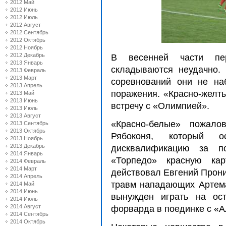
2012 Май
2012 Июнь
2012 Июль
2012 Август
2012 Сентябрь
2012 Октябрь
2012 Ноябрь
2012 Декабрь
В весенней части пе
2013 Январь
складываются неудачно.
2013 Февраль
2013 Март
соревнований они не на
2013 Апрель
поражения. «Красно-желты
2013 Май
2013 Июнь
встречу с «Олимпией».
2013 Июль
2013 Август
«Красно-белые» пожало
2013 Сентябрь
2013 Октябрь
Рябоконя, который о
2013 Ноябрь
2013 Декабрь
дисквалификацию за п
2014 Январь
«Торпедо» красную кар
2014 Февраль
2014 Март
действовал Евгений Прони
2014 Апрель
травм нападающих Артем
2014 Май
2014 Июнь
вынужден играть на ост
2014 Июль
2014 Август
форварда в поединке с «
2014 Сентябрь
2014 Октябрь