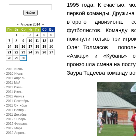
1995 года. К счастью, м
первой команды. Дружина
второго дивизиона, с
«
Апрель 2014
»
футболистов. Команду в
Пн
Вт
Ср
Чт
Пт
Сб
Вс
1
2
3
4
5
6
покинули только три игро
7
8
9
10
11
12
13
Олег Толмасов – пополн
14
15
16
17
18
19
20
21
22
23
24
25
26
27
«Амкар» и «Кубань» с
28
29
30
произошла смена на посту
2010 Июнь
Заура Тедеева команду во
2010 Июль
2011 Апрель
2011 Май
2011 Июнь
2011 Июль
2011 Август
2011 Сентябрь
2011 Октябрь
2011 Ноябрь
2011 Декабрь
2012 Январь
2012 Февраль
2012 Март
2012 Апрель