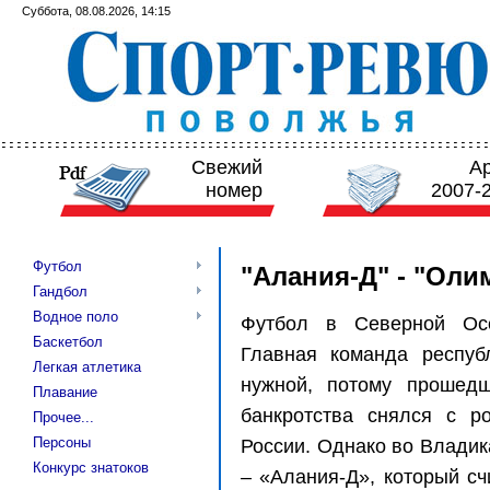
Суббота, 08.08.2026, 14:15
Свежий
А
номер
2007-
Футбол
"Алания-Д" - "Оли
Гандбол
Водное поло
Футбол в Северной Осе
Баскетбол
Главная команда респуб
Легкая атлетика
нужной, потому прошедш
Плавание
банкротства снялся с р
Прочее...
Персоны
России. Однако во Владик
Конкурс знатоков
– «Алания-Д», который с