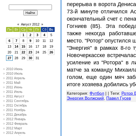
перерыва в ворота Дениса
73-й минуте отличился Ас
окончательный счет с пен
«
Август 2012
»
Гогниев (85). Эта побе
Пн
Вт
Ср
Чт
Пт
Сб
Вс
также некогда работавш
1
2
3
4
5
место. "Ротор" опустился 
6
7
8
9
10
11
12
13
14
15
16
17
18
19
"Энергия" в рамках 8-го 
20
21
22
23
24
25
26
Новочеркасске встречала
27
28
29
30
31
усиление из "Ротора" в 
матче за команду Михаил
2010 Июнь
2010 Июль
голом, еще один мяч заб
2011 Апрель
2011 Май
итоге хозяева добились у
2011 Июнь
2011 Июль
Категория
:
Футбол
| |
Теги
:
Ротор 
2011 Август
Энергия Волжский
,
Павел Гусев
2011 Сентябрь
2011 Октябрь
2011 Ноябрь
2011 Декабрь
2012 Январь
2012 Февраль
2012 Март
2012 Апрель