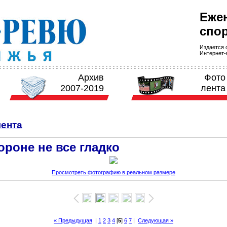
Еже
спор
Издается с
Интернет-в
Архив
Фото
2007-2019
лента
ента
ороне не все гладко
Просмотреть фотографию в реальном размере
« Предыдущая
|
1
2
3
4
[
5
]
6
7
|
Следующая »