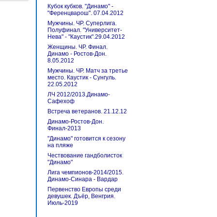
Кубок кубков. "Динамо" -
"Ференцварош". 07.04.2012
Мужчины. ЧР. Суперлига.
Полуфинал. "Университет-
Нева" - "Каустик".29.04.2012
Женщины. ЧР. Финал.
Динамо - Ростов-Дон.
8.05.2012
Мужчины. ЧР. Матч за третье
место. Каустик - Сунгуль.
22.05.2012
ЛЧ 2012/2013.Динамо-
Сафехоф
Встреча ветеранов. 21.12.12
Динамо-Ростов-Дон.
Финал-2013
"Динамо" готовится к сезону
на пляже
Чествование гандболисток
"Динамо"
Лига чемпионов-2014/2015.
Динамо-Синара - Вардар
Первенство Европы среди
девушек. Дъёр, Венгрия.
Июль-2019