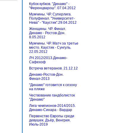
Кубок кубков. "Динамо" -
"Ференцварош". 07.04.2012
Мужчины. ЧР. Суперлига.
Полуфинал. "Университет-
Нева" - "Каустик".29.04.2012
Женщины. ЧР. Финал.
Динамо - Ростов-Дон.
8.05.2012
Мужчины. ЧР. Матч за третье
место. Каустик - Сунгуль.
22.05.2012
ЛЧ 2012/2013.Динамо-
Сафехоф
Встреча ветеранов. 21.12.12
Динамо-Ростов-Дон.
Финал-2013
"Динамо" готовится к сезону
на пляже
Чествование гандболисток
"Динамо"
Лига чемпионов-2014/2015.
Динамо-Синара - Вардар
Первенство Европы среди
девушек. Дъёр, Венгрия.
Июль-2019