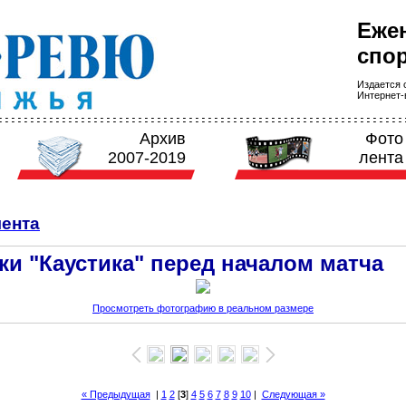
Еже
спор
Издается с
Интернет-в
Архив
Фото
2007-2019
лента
ента
ки "Каустика" перед началом матча
Просмотреть фотографию в реальном размере
« Предыдущая
|
1
2
[
3
]
4
5
6
7
8
9
10
|
Следующая »