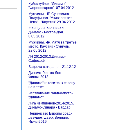
Кубок кубков. "Динамо" -
"Ференцварош". 07.04.2012
Мужчины. ЧР. Суперлига.
Полуфинал. "Университет-
Нева" - "Каустик".29.04.2012
Женщины. ЧР. Финал.
Динамо - Ростов-Дон.
8.05.2012
Мужчины. ЧР. Матч за третье
место. Каустик - Сунгуль.
22.05.2012
ЛЧ 2012/2013.Динамо-
Сафехоф
Встреча ветеранов. 21.12.12
Динамо-Ростов-Дон.
Финал-2013
"Динамо" готовится к сезону
на пляже
Чествование гандболисток
"Динамо"
Лига чемпионов-2014/2015.
Динамо-Синара - Вардар
Первенство Европы среди
девушек. Дъёр, Венгрия.
Июль-2019