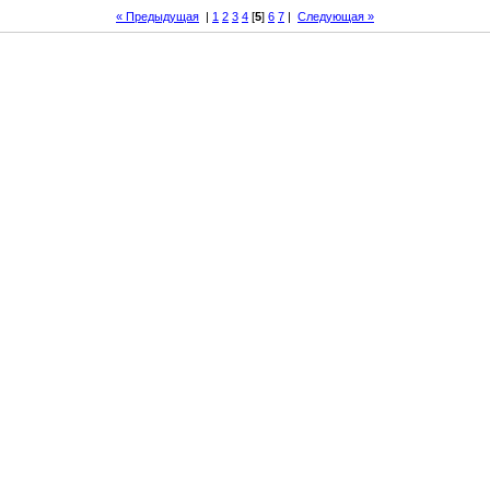
« Предыдущая
|
1
2
3
4
[
5
]
6
7
|
Следующая »