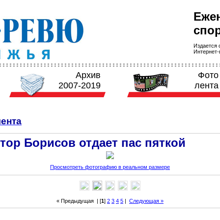
Еже
спор
Издается с
Интернет-в
Архив
Фото
2007-2019
лента
ента
тор Борисов отдает пас пяткой
Просмотреть фотографию в реальном размере
« Предыдущая
| [
1
]
2
3
4
5
|
Следующая »