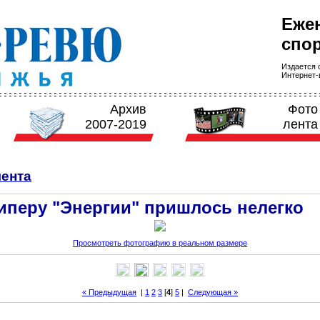
Еже
спор
Издается с
Интернет-в
Архив
Фото
2007-2019
лента
ента
иперу "Энергии" пришлось нелегко
Просмотреть фотографию в реальном размере
« Предыдущая
|
1
2
3
[
4
]
5
|
Следующая »