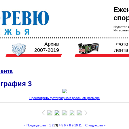
Еже
спор
Издается с
Интернет-в
Архив
Фото
2007-2019
лента
ента
графия 3
Просмотреть фотографию в реальном размере
« Предыдущая
|
1
2
[
3
]
4
5
6
7
8
9
10
11
|
Следующая »