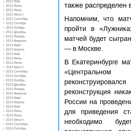
2012 Май
также распределен 
2012 Июнь
2012 Июль
2012 Август
Напомним, что мат
2012 Сентябрь
2012 Октябрь
пройти в «Лужника
2012 Ноябрь
2012 Декабрь
2013 Январь
матчей будет сыгран
2013 Февраль
2013 Март
— в Москве.
2013 Апрель
2013 Май
2013 Июнь
В Екатеринбурге ма
2013 Июль
2013 Август
«Центральном
2013 Сентябрь
2013 Октябрь
реконструировалс
2013 Ноябрь
2013 Декабрь
2014 Январь
реконструкция ника
2014 Февраль
2014 Март
России на проведен
2014 Апрель
2014 Май
для приведения ст
2014 Июнь
2014 Июль
2014 Август
необходимо бу
2014 Сентябрь
2014 Октябрь