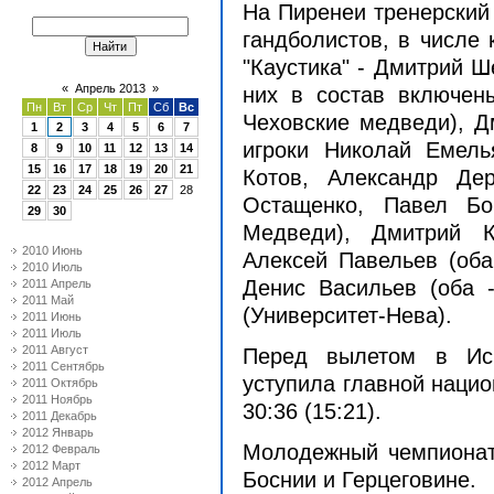
На Пиренеи тренерский
гандболистов, в числе 
"Каустика" - Дмитрий Ш
«
Апрель 2013
»
них в состав включе
Пн
Вт
Ср
Чт
Пт
Сб
Вс
Чеховские медведи), Д
1
2
3
4
5
6
7
игроки Николай Емель
8
9
10
11
12
13
14
15
16
17
18
19
20
21
Котов, Александр Де
22
23
24
25
26
27
28
Остащенко, Павел Бо
29
30
Медведи), Дмитрий К
2010 Июнь
Алексей Павельев (оба
2010 Июль
Денис Васильев (оба 
2011 Апрель
2011 Май
(Университет-Нева).
2011 Июнь
2011 Июль
2011 Август
Перед вылетом в Ис
2011 Сентябрь
уступила главной нацио
2011 Октябрь
2011 Ноябрь
30:36 (15:21).
2011 Декабрь
2012 Январь
Молодежный чемпионат
2012 Февраль
2012 Март
Боснии и Герцеговине.
2012 Апрель