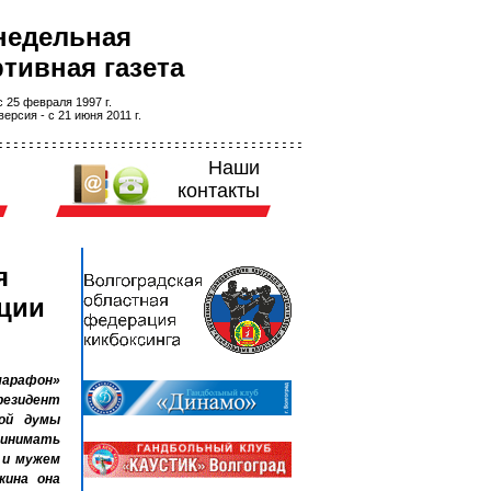
недельная
тивная газета
 25 февраля 1997 г.
ерсия - с 21 июня 2011 г.
Наши
контакты
я
ации
марафон»
резидент
ной думы
ринимать
 и мужем
кина она