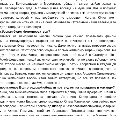
алась за Волгоградскую и Московскую области, затем, выйдя замуж з
на, перебралась туда. А тренер у нее вообще из Чувашии. Вот и получает
ия министра спорта, туризма и молодежной политики РФ Виталия Мутко она 
 зачетом, который у нас вообще-то не разрешен. Кстати, Юлия уже 
ую лицензию – так же, как и Елена Исинбаева. Остальные наши атлеты, в то
одят в кандидатах в сборную.
а сборная будет формироваться?
ешится на чемпионате России. Можно уже сейчас показывать феном
ты на международных стартах, но если в Чебоксарах ты не попадешь 
 в команду будет невероятно тяжело. Даже то, что ты лидер мирового сезона
аких гарантий. От отбора освобождены только чемпионки мира – Зарипова, в
оду в Тэгу, и Исинбаева, которая победила этой зимой в Стамбуле. По
ской федерации легкой атлетики, для того, чтобы точно ехать в Лондон, нуж
ли второе место на национальном отборе. Третий спортсмен в каждой д
ределяться решением тренерского совета, наиболее вероятно, что и
 призер. Бывают, конечно, уникальные ситуации, как с Андреем Сильновым, 
у на чемпионате России стал только четвертым, но все же поехал в Пе
Но теперь такое вряд ли будет возможно.
 спортсменов Волгоградской области претендует на попадание в команду?
енно, это вице-чемпионка мира в прыжках в длину Ольга Кучеренко. Наши б
бладательница множества титулов Антонина Кривошапка и победи
ады и чемпионка Европы среди молодежи Ольга Топильская, они сейчас нах
Кисловодске. Спринтеры Александр Шпаер и Вячеслав Колесниченко, которые 
ду в Адлер. Прыгунья тройным Анастасия Потапова пока тренируется
де, на конец мая у нее запланирован международный старт в Марокко. Что