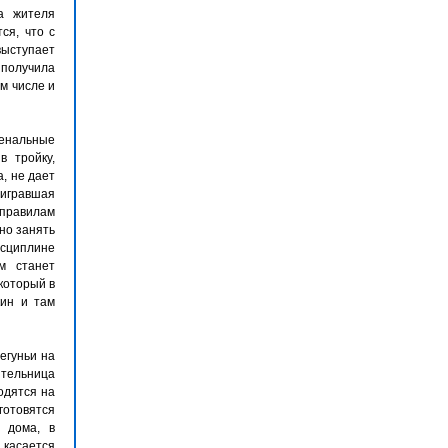
а жителя
ся, что с
выступает
получила
м числе и
енальные
в тройку,
, не дает
ыигравшая
 правилам
но занять
исциплине
м станет
который в
кин и там
егуньи на
тельница
одятся на
готовятся
 дома, в
 касается