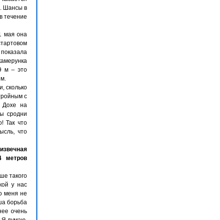
. Шансы в
в течение
1 мая она
стартовом
 показала
камерунка
9 м – это
м.
, сколько
 тройным с
в Дохе на
бы сродни
! Так что
ысль, что
извечная
4 метров
ше такого
кой у нас
о меня не
ша борьба
нее очень