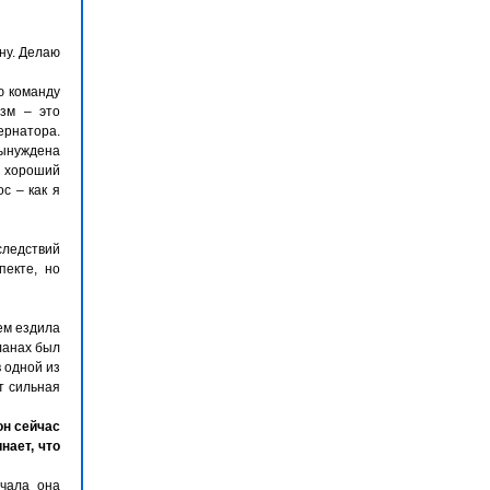
ану. Делаю
ю команду
азм – это
ернатора.
ынуждена
а хороший
с – как я
следствий
пекте, но
ем ездила
ланах был
в одной из
т сильная
он сейчас
нает, что
ачала она