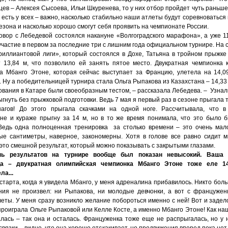
ев – Алексея Сысоева, Ильи Шкуренева, то у них отбор пройдет чуть раньше
есть у всех – важно, насколько стабильно наши атлеты будут соревноваться 
езона и насколько хорошо смогут себя проявить на чемпионате России.
овор с Лебедевой состоялся накануне «Волгоградского марафона», а уже 1
участие в первом за последние три с лишним года официальном турнире. На 
риллиантовой лиги», который состоялся в Дохе, Татьяна в тройном прыжке
т 13,84 м, что позволило ей занять пятое место. Двукратная чемпионка 
а Мбанго Этоне, которая сейчас выступает за Францию, улетела на 14,0
 Ну а победительницей турнира стала Ольга Рыпакова из Казахстана – 14,33 
вания в Катаре были своеобразным тестом, – рассказала Лебедева. – Узнали
ыгнуть без прыжковой подготовки. Ведь 7 мая я первый раз в сезоне прыгала
агов! До этого прыгала скачками на одной ноге. Рассчитывала, что 
не и кураже прыгну за 14 м, но в то же время понимала, что это было 
 Ведь одна полноценная тренировка за столько времени – это очень мало
ые сантиметры, наверное, закономерны. Хотя в голове все равно сидит м
 это смешной результат, который можно показывать с закрытыми глазами.
нь результатов на турнире вообще был показан невысокий. Ваша 
ца – двукратная олимпийская чемпионка Мбанго Этоне тоже еле 1
ла...
старта, когда я увидела Мбанго, у меня адреналина прибавилось. Никто боль
ния не произвел: ни Рыпакова, ни молодые девчонки, а вот с францужен
четы. У меня сразу возникло желание побороться именно с ней! Вот и задел
 проиграла Ольге Рыпаковой или Келле Косте, а именно Мбанго Этоне! Как на
лась – так она и осталась. Француженка тоже еще не распрыгалась, но у 