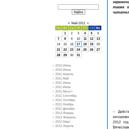
ограничи
также о
читател
«
Май 2012
»
Пн
Вт
Ср
Чт
Пт
Сб
Вс
1
2
3
4
5
6
7
8
9
10
11
12
13
14
15
16
17
18
19
20
21
22
23
24
25
26
27
28
29
30
31
2010 Июнь
2010 Июль
2011 Апрель
2011 Май
2011 Июнь
2011 Июль
2011 Август
2011 Сентябрь
2011 Октябрь
2011 Ноябрь
2011 Декабрь
– Дейст
2012 Январь
несоревн
2012 Февраль
2012 Март
2012 год
2012 Апрель
Вячеслав