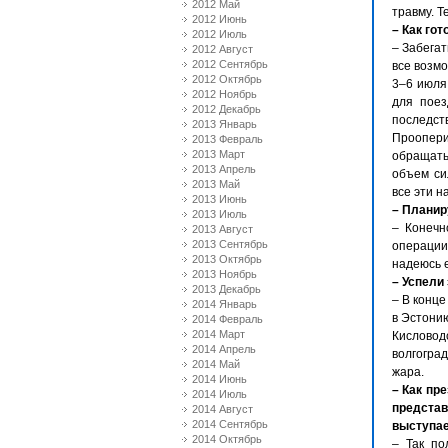
2012 Май
травму. Т
2012 Июнь
– Как гот
2012 Июль
– Забегат
2012 Август
2012 Сентябрь
все возмо
2012 Октябрь
3–6 июля
2012 Ноябрь
для поез
2012 Декабрь
последст
2013 Январь
Проопер
2013 Февраль
2013 Март
обращать
2013 Апрель
объем си
2013 Май
все эти н
2013 Июнь
– Планир
2013 Июль
– Конечн
2013 Август
2013 Сентябрь
операции
2013 Октябрь
надеюсь 
2013 Ноябрь
– Успели
2013 Декабрь
– В конце
2014 Январь
в Эстони
2014 Февраль
2014 Март
Кисловодс
2014 Апрель
волгогра
2014 Май
жара.
2014 Июнь
– Как пр
2014 Июль
представ
2014 Август
2014 Сентябрь
выступае
2014 Октябрь
– Так по