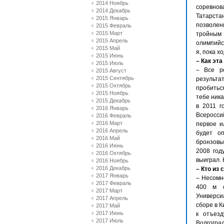
2014 Ноябрь
соревнов
2014 Декабрь
Татарста
2015 Январь
позволен
2015 Февраль
2015 Март
тройным
2015 Апрель
олимпийск
2015 Май
я, пока х
2015 Июнь
– Как эт
2015 Июль
– Все р
2015 Август
2015 Сентябрь
результа
2015 Октябрь
пробиться
2015 Ноябрь
тебе ник
2015 Декабрь
в 2011 г
2016 Январь
Всероссий
2016 Февраль
2016 Март
первое и
2016 Апрель
будет оп
2016 Май
бронзовый
2016 Июнь
2008 год
2016 Октябрь
выиграл. 
2016 Ноябрь
2016 Декабрь
– Кто из
2017 Январь
– Несомн
2017 Февраль
400 м о
2017 Март
Универси
2017 Апрель
сборе в 
2017 Май
2017 Июнь
к отъез
2017 Июль
Волгогра