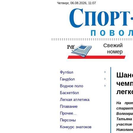
Четверг, 06.08.2026, 11:07
Свежий
номер
Футбол
Шанс
Гандбол
чемп
Водное поло
легк
Баскетбол
Легкая атлетика
На прот
Плавание
старает
Прочее...
Волгогр
Татьяна 
Персоны
участие
Конкурс знатоков
Николае