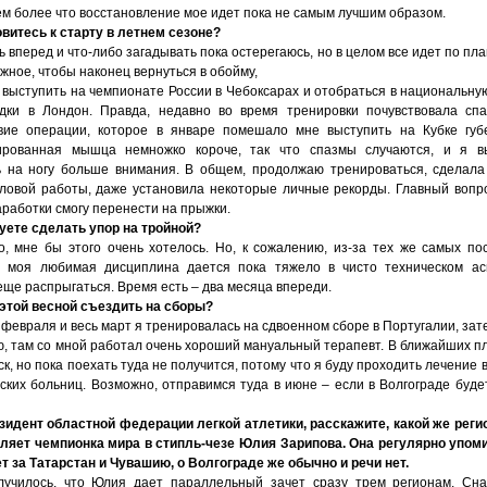
ем более что восстановление мое идет пока не самым лучшим образом.
овитесь к старту в летнем сезоне?
ь вперед и что-либо загадывать пока остерегаюсь, но в целом все идет по пл
жное, чтобы наконец вернуться в обойму,
 выступить на чемпионате России в Чебоксарах и отобраться в национальну
дки в Лондон. Правда, недавно во время тренировки почувствовала сп
вие операции, которое в январе помешало мне выступить на Кубке губ
ированная мышца немножко короче, так что спазмы случаются, и я в
 на ногу больше внимания. В общем, продолжаю тренироваться, сделал
ловой работы, даже установила некоторые личные рекорды. Главный вопро
аработки смогу перенести на прыжки.
уете сделать упор на тройной?
о, мне бы этого очень хотелось. Но, к сожалению, из-за тех же самых по
 моя любимая дисциплина дается пока тяжело в чисто техническом ас
еще распрыгаться. Время есть – два месяца впереди.
 этой весной съездить на сборы?
 февраля и весь март я тренировалась на сдвоенном сборе в Португалии, зат
ю, там со мной работал очень хороший мануальный терапевт. В ближайших п
к, но пока поехать туда не получится, потому что я буду проходить лечение 
дских больниц. Возможно, отправимся туда в июне – если в Волгограде буде
езидент областной федерации легкой атлетики, расскажите, какой же реги
ляет чемпионка мира в стипль-чезе Юлия Зарипова. Она регулярно упоми
т за Татарстан и Чувашию, о Волгограде же обычно и речи нет.
лучилось, что Юлия дает параллельный зачет сразу трем регионам. Сн