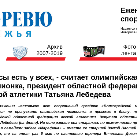
Еже
спор
Издается с
Интернет-в
Архив
Фото
2007-2019
лента
ы есть у всех, - считает олимпийска
ионка, президент областной федер
ой атлетики Татьяна Лебедева
яжении нескольких лет спортивный праздник «Волгоградский 
ся не пропускать олимпийская чемпионка в прыжках в длину, п
адской областной федерации легкой атлетики, депутат област
Лебедева (на фото). Но если раньше она старалась по возможности п
 в семейном забеге «Марафона» – вместе со старшей дочкой Настей
м, то на этот раз 6 мая по настоянию тренера Вячеслава Догон