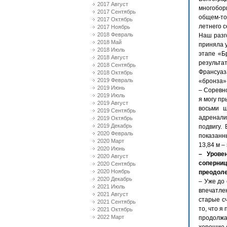
2017 Август
многоборц
2017 Сентябрь
общем-то 
2017 Октябрь
летнего с
2017 Ноябрь
2018 Февраль
Наш разг
2018 Май
приняла 
2018 Июль
этапе «Б
2018 Август
результа
2018 Сентябрь
Франсуаз
2018 Октябрь
2019 Февраль
«бронза».
2019 Июнь
– Соревно
2019 Июль
я могу пр
2019 Август
восьми ш
2019 Сентябрь
адренали
2019 Октябрь
2019 Декабрь
подвигу.
2020 Февраль
показанн
2020 Март
13,84 м –
2020 Июнь
– Урове
2020 Август
соперни
2020 Сентябрь
2020 Ноябрь
преодоле
2020 Декабрь
– Уже до 
2021 Июль
впечатле
2021 Август
старые с
2021 Сентябрь
то, что я
2021 Октябрь
2022 Март
продолжа