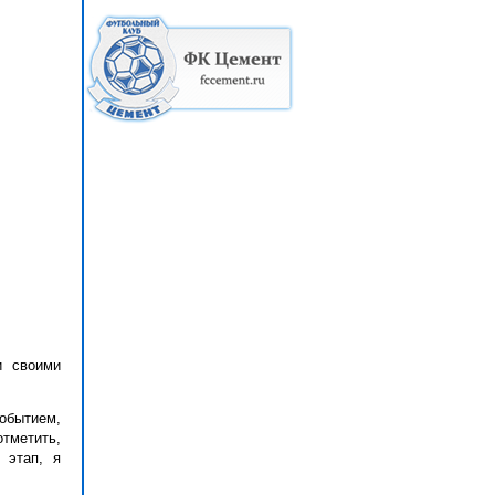
и своими
обытием,
тметить,
 этап, я