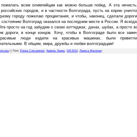
 пожелать всем олимпийцам как можно больше побед. А эта нечисть,
 российских городов, и в частности Волгограда, пусть на корню уничт
дному городу пожелаю процветания, и чтобы, наконец, сделали дорог
х состоянию Волгоград оказался на последнем месте в России. Я всегда
йте просто на год забудем о своих коттеджах, дачах, шубах, а просто 
м дороги, в конце концов. Хочу, чтобы в Волгограде было все замеч
красивые люди ездили на красивых машинах, были приветл
ательными. В общем, мира, дружбы и любви волгоградцам!
ерсоны
| |
Теги
:
Елена Слесаренко
,
Камиль Ларин
,
ОИ-2014
,
Лариса Ильченко