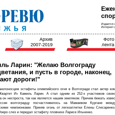
Еже
спор
Издается с
Интернет-в
Архив
Фото
2007-2019
лента
ль Ларин: "Желаю Волгограду
ветания, и пусть в городе, наконец,
ают дороги!"
келоносцем эстафеты олимпийского огня в Волгограде стал актер ком
«Квартет И» Камиль Ларин. А стал одним из 252-х участников своео
 он неспроста, так как является нашим земляком. Причем бежать изве
ссии волгоградцу посчастливилось на Мамаевом Кургане межд
скими чемпионками. Приняв огонь от легкоатлетки Елены Слесаренко
зеро слез и передал эстафету пловчихе Ларисе Ильченко.