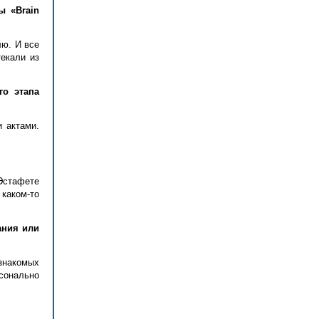
ы «
Brain
лю. И все
текали из
го этапа
и актами.
 Эстафете
каком-то
ания или
знакомых
рсонально