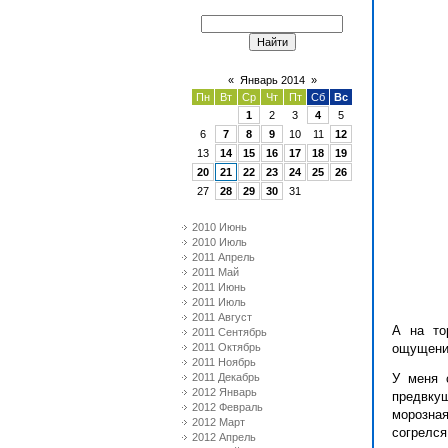
«
Январь 2014
»
Пн
Вт
Ср
Чт
Пт
Сб
Вс
1
2
3
4
5
6
7
8
9
10
11
12
13
14
15
16
17
18
19
20
21
22
23
24
25
26
27
28
29
30
31
2010 Июнь
2010 Июль
2011 Апрель
2011 Май
2011 Июнь
2011 Июль
2011 Август
А на то
2011 Сентябрь
2011 Октябрь
ощущения
2011 Ноябрь
2011 Декабрь
У меня 
2012 Январь
предвку
2012 Февраль
морозна
2012 Март
согрелся
2012 Апрель