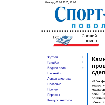
Четверг, 06.08.2026, 12:06
Свежий
номер
Футбол
Ками
Гандбол
проц
Водное поло
сдел
Баскетбол
Легкая атлетика
247-м фа
Плавание
театра 
Прочее...
марафона
всей Ро
Персоны
олимпий
Конкурс знатоков
обежал О