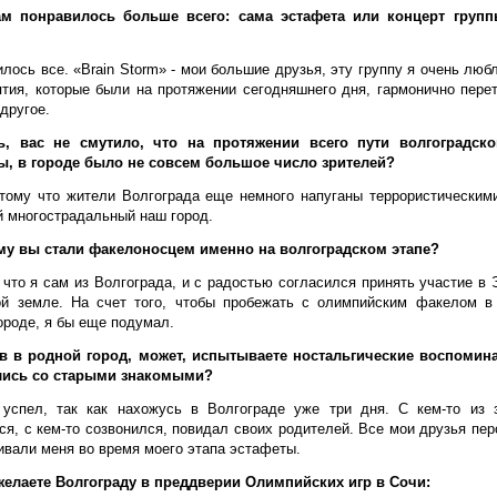
ам понравилось больше всего: сама эстафета или концерт групп
илось все. «
Brain
Storm
» - мои большие друзья, эту группу я очень люб
тия, которые были на протяжении сегодняшнего дня, гармонично пере
 другое.
ь, вас не смутило, что на протяжении всего пути волгоградско
ы, в городе было не совсем большое число зрителей?
отому что жители Волгограда еще немного напуганы террористическим
й многострадальный наш город.
ему вы стали факелоносцем именно на волгоградском этапе?
 что я сам из Волгограда, и с радостью согласился принять участие в
ой земле. На счет того, чтобы пробежать с олимпийским факелом в 
ороде, я бы еще подумал.
ав в родной город, может, испытываете ностальгические воспомин
лись со старыми знакомыми?
 успел, так как нахожусь в Волгограде уже три дня. С кем-то из 
ся, с кем-то созвонился, повидал своих родителей. Все мои друзья пе
вали меня во время моего этапа эстафеты.
ожелаете Волгограду в преддверии Олимпийских игр в Сочи: