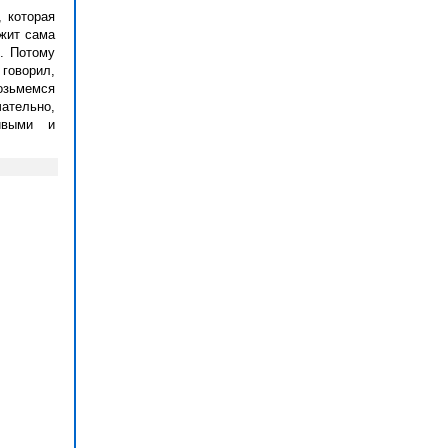
 которая
ожит сама
и. Потому
 говорил,
возьмемся
ательно,
ивыми и