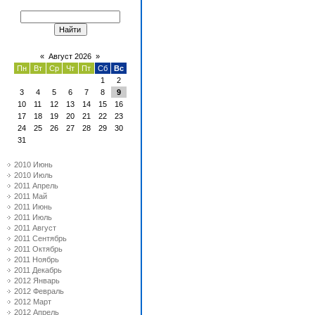
«
Август 2026
»
Пн
Вт
Ср
Чт
Пт
Сб
Вс
1
2
3
4
5
6
7
8
9
10
11
12
13
14
15
16
17
18
19
20
21
22
23
24
25
26
27
28
29
30
31
2010 Июнь
2010 Июль
2011 Апрель
2011 Май
2011 Июнь
2011 Июль
2011 Август
2011 Сентябрь
2011 Октябрь
2011 Ноябрь
2011 Декабрь
2012 Январь
2012 Февраль
2012 Март
2012 Апрель